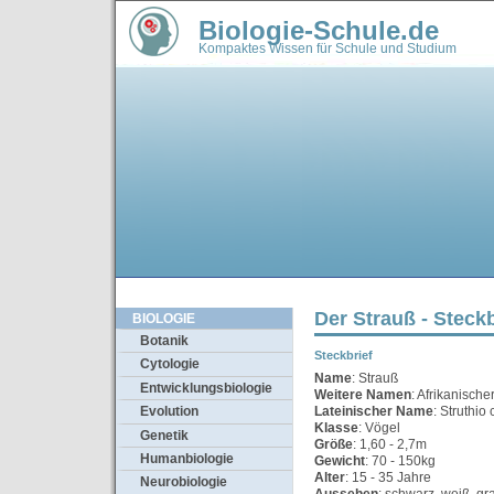
Biologie-Schule.de
Kompaktes Wissen für Schule und Studium
Der Strauß - Steckb
BIOLOGIE
Botanik
Steckbrief
Cytologie
Name
: Strauß
Entwicklungsbiologie
Weitere Namen
: Afrikanische
Lateinischer Name
: Struthio
Evolution
Klasse
: Vögel
Genetik
Größe
: 1,60 - 2,7m
Humanbiologie
Gewicht
: 70 - 150kg
Alter
: 15 - 35 Jahre
Neurobiologie