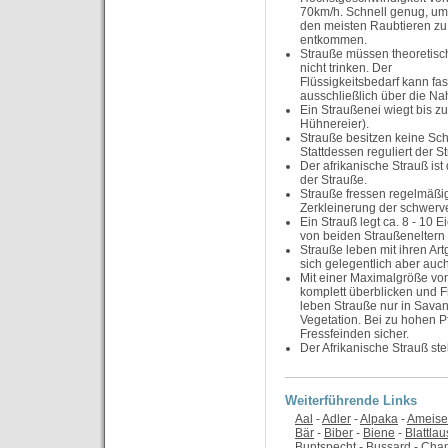
70km/h. Schnell genug, um
den meisten Raubtieren zu
entkommen.
Strauße müssen theoretisc
nicht trinken. Der
Flüssigkeitsbedarf kann fas
ausschließlich über die N
Ein Straußenei wiegt bis zu
Hühnereier).
Strauße besitzen keine Sch
Stattdessen reguliert der 
Der afrikanische Strauß ist
der Strauße.
Strauße fressen regelmäßig 
Zerkleinerung der schwer
Ein Strauß legt ca. 8 - 10 
von beiden Straußenelter
Strauße leben mit ihren Ar
sich gelegentlich aber auc
Mit einer Maximalgröße vo
komplett überblicken und Fr
leben Strauße nur in Sava
Vegetation. Bei zu hohen P
Fressfeinden sicher.
Der Afrikanische Strauß ste
Weiterführende Links
Aal
-
Adler
-
Alpaka
-
Ameise
Bär
-
Biber
-
Biene
-
Blattlau
Buntspecht
-
Bussard
-
Cha