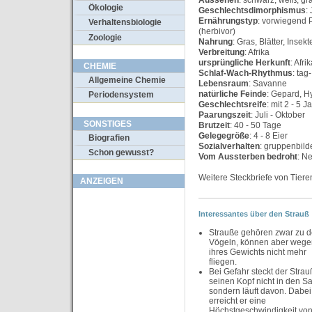
Aussehen
: schwarz, weiß, gr
Ökologie
Geschlechtsdimorphismus
:
Ernährungstyp
: vorwiegend 
Verhaltensbiologie
(herbivor)
Zoologie
Nahrung
: Gras, Blätter, Inse
Verbreitung
: Afrika
ursprüngliche Herkunft
: Afri
CHEMIE
Schlaf-Wach-Rhythmus
: ta
Allgemeine Chemie
Lebensraum
: Savanne
natürliche Feinde
: Gepard, H
Periodensystem
Geschlechtsreife
: mit 2 - 5 J
Paarungszeit
: Juli - Oktober
SONSTIGES
Brutzeit
: 40 - 50 Tage
Gelegegröße
: 4 - 8 Eier
Biografien
Sozialverhalten
: gruppenbil
Schon gewusst?
Vom Aussterben bedroht
: N
Weitere Steckbriefe von Tiere
ANZEIGEN
Interessantes über den Strauß
Strauße gehören zwar zu 
Vögeln, können aber wege
ihres Gewichts nicht mehr
fliegen.
Bei Gefahr steckt der Strau
seinen Kopf nicht in den S
sondern läuft davon. Dabei
erreicht er eine
Höchstgeschwindigkeit vo