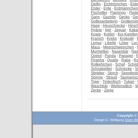
Delfin
-
Eichhörnchen
-
Eid
Elster
-
Ente
-
Erdmännchen
Fischotter
-
Flamingo
-
Fled
Gans
-
Gazelle
-
Gecko
-
Ge
Gottesanbeterin
-
Grottenol
Hase
-
Heuschrecke
-
Hirsc
Hyäne
-
Igel
-
Jaguar
-
Kaka
Koala
-
Kolibri
-
Koi-Karpfen
Kranich
-
Krebs
-
Krokodil
-
Lemur
-
Libelle
-
Löwe
-
Luc
Maus
-
Meerschweinchen
-
Murmeltier
-
Nasenbär
-
Nas
Ozelot
-
Panda
-
Papagei
-
Piranha
-
Qualle
-
Rabe
-
Ra
Rotkehlchen
-
Schaf
-
Schil
Schnabeltier
-
Schnecke
-
S
Stinktier
-
Storch
-
Seepferd
Spinne
-
Strauß
-
Tasmanisc
Tiger
-
Tintenfisch
-
Tukan
-
Waschbär
-
Wellensittich
-
W
Zecke
-
Ziege
Copyright © 
Design G. Wolfgang
Open We