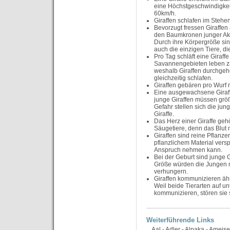
eine Höchstgeschwindigkei
60km/h.
Giraffen schlafen im Stehen
Bevorzugt fressen Giraffen
den Baumkronen junger Ak
Durch ihre Körpergröße sin
auch die einzigen Tiere, 
Pro Tag schläft eine Giraff
Savannengebieten leben za
weshalb Giraffen durchge
gleichzeitig schlafen.
Giraffen gebären pro Wurf 
Eine ausgewachsene Giraffe
junge Giraffen müssen größ
Gefahr stellen sich die ju
Giraffe.
Das Herz einer Giraffe geh
Säugetiere, denn das Blu
Giraffen sind reine Pflanze
pflanzlichem Material vers
Anspruch nehmen kann.
Bei der Geburt sind junge 
Größe würden die Jungen ni
verhungern.
Giraffen kommunizieren ähnl
Weil beide Tierarten auf u
kommunizieren, stören sie s
Weiterführende Links
Aal
-
Adler
-
Alpaka
-
Ameise