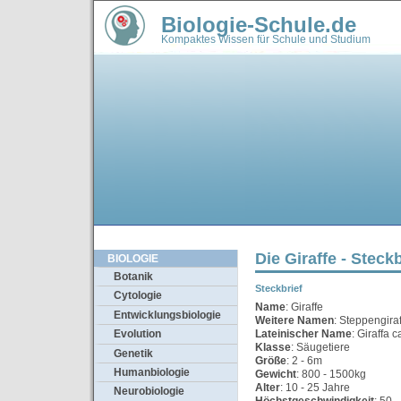
Biologie-Schule.de
Kompaktes Wissen für Schule und Studium
Die Giraffe - Steckb
BIOLOGIE
Botanik
Steckbrief
Cytologie
Name
: Giraffe
Entwicklungsbiologie
Weitere Namen
: Steppengira
Lateinischer Name
: Giraffa 
Evolution
Klasse
: Säugetiere
Genetik
Größe
: 2 - 6m
Humanbiologie
Gewicht
: 800 - 1500kg
Alter
: 10 - 25 Jahre
Neurobiologie