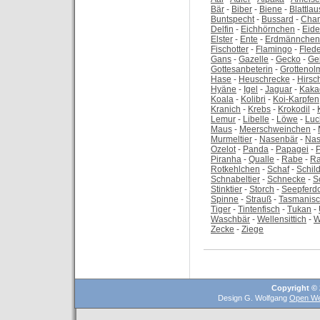
Bär
-
Biber
-
Biene
-
Blattlau
Buntspecht
-
Bussard
-
Cha
Delfin
-
Eichhörnchen
-
Eid
Elster
-
Ente
-
Erdmännchen
Fischotter
-
Flamingo
-
Fled
Gans
-
Gazelle
-
Gecko
-
Ge
Gottesanbeterin
-
Grottenol
Hase
-
Heuschrecke
-
Hirsc
Hyäne
-
Igel
-
Jaguar
-
Kaka
Koala
-
Kolibri
-
Koi-Karpfen
Kranich
-
Krebs
-
Krokodil
-
Lemur
-
Libelle
-
Löwe
-
Luc
Maus
-
Meerschweinchen
-
Murmeltier
-
Nasenbär
-
Nas
Ozelot
-
Panda
-
Papagei
-
Piranha
-
Qualle
-
Rabe
-
Ra
Rotkehlchen
-
Schaf
-
Schil
Schnabeltier
-
Schnecke
-
S
Stinktier
-
Storch
-
Seepferd
Spinne
-
Strauß
-
Tasmanisc
Tiger
-
Tintenfisch
-
Tukan
-
Waschbär
-
Wellensittich
-
W
Zecke
-
Ziege
Copyright © 
Design G. Wolfgang
Open We