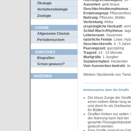
Höchstgeschwindigkeit
: 50 
Ökologie
Aussehen
: gelb-braun
Geschlechtsdimorphismus
:
Verhaltensbiologie
Ernährungstyp
: Pflanzenfres
Zoologie
Nahrung
: Pflanzen, Blätter
Verbreitung
: Afrika
ursprüngliche Herkunft
: ver
CHEMIE
Schlaf-Wach-Rhythmus
: tag
Allgemeine Chemie
Lebensraum
: Savannen
natürliche Feinde
: Löwe, Hyä
Periodensystem
Geschlechtsreife
: 4 - 5 Jahre
Paarungszeit
: ganzjährig
SONSTIGES
Tragzeit
: 14 - 15 Monate
Wurfgröße
: 1 Jungtier
Biografien
Sozialverhalten
: Herdentier
Schon gewusst?
Vom Aussterben bedroht
: Ja
Weitere Steckbriefe von Tiere
ANZEIGEN
Interessantes über die Giraffe
Die blaue Zunge der Giraff
einen halben Meter lang w
und dient ihr als Greifwerk
für Blätter.
Giraffen trinken nur selten.
die Nahrung kann fast der
gesamte Flüssigkeitsbedar
gedeckt werden.
Eine Giraffe erreicht im Ga