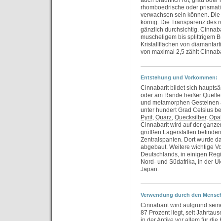
auch bräunlich rot, grau oder r
rhomboedrische oder prismatis
verwachsen sein können. Die 
körnig. Die Transparenz des r
gänzlich durchsichtig. Cinnabar
muscheligem bis splittrigem 
Kristallflächen von diamantar
von maximal 2,5 zählt Cinnaba
Entstehung und Vorkommen:
Cinnabarit bildet sich haupts
oder am Rande heißer Quelle
und metamorphen Gesteinen a
unter hundert Grad Celsius b
Pyrit
,
Quarz
,
Quecksilber
,
Opa
Cinnabarit wird auf der ganze
grötßen Lagerstätten befinden
Zentralspanien. Dort wurde das
abgebaut. Weitere wichtige V
Deutschlands, in einigen Regio
Nord- und Südafrika, in der U
Japan.
Verwendung durch den Mensc
Cinnabarit wird aufgrund sein
87 Prozent liegt, seit Jahrta
in der Antike vor allem für di