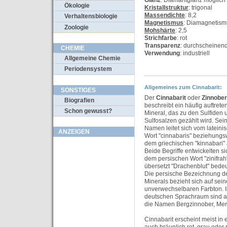
Glanz
: Diamantglanz möglich
Ökologie
Kristallstruktur
: trigonal
Massendichte
: 8,2
Verhaltensbiologie
Magnetismus
: Diamagnetism
Zoologie
Mohshärte
: 2,5
Strichfarbe
: rot
Transparenz
: durchscheinend
CHEMIE
Verwendung
: industriell
Allgemeine Chemie
Periodensystem
Allgemeines zum Cinnabarit:
SONSTIGES
Der
Cinnabarit
oder
Zinnober
Biografien
beschreibt ein häufig auftret
Schon gewusst?
Mineral, das zu den Sulfiden 
Sulfosalzen gezählt wird. Sei
Namen leitet sich vom lateini
ANZEIGEN
Wort "cinnabaris" beziehungs
dem griechischen "kinnabari" 
Beide Begriffe entwickelten s
dem persischen Wort "zinifrah
übersetzt "Drachenblut" bedeu
Die persische Bezeichnung d
Minerals bezieht sich auf sei
unverwechselbaren Farbton. 
deutschen Sprachraum sind 
die Namen Bergzinnober, Mer
Cinnabarit erscheint meist in