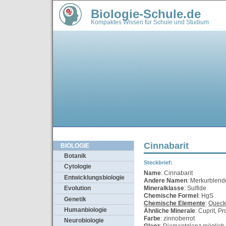
Biologie-Schule.de
Kompaktes Wissen für Schule und Studium
Cinnabarit
BIOLOGIE
Botanik
Steckbrief:
Cytologie
Name
: Cinnabarit
Entwicklungsbiologie
Andere Namen
: Merkurblend
Mineralklasse
: Sulfide
Evolution
Chemische Formel
: HgS
Genetik
Chemische Elemente
:
Quecks
Humanbiologie
Ähnliche Minerale
: Cuprit, P
Farbe
: zinnoberrot
Neurobiologie