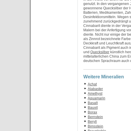
genutzt. In den vergangenen 
gewonnene Quecksilber der H
Batterien, Medikamenten, Za
Desinfektionsmitteln. Wegen se
zunehmend zurückgedrängt und
Cinnabarit diente in der Verg
Malern bei der Anfertigung vo
diente. Nicht nur einige der
als Zinnrot bezeichnete Farbe
Deckkraft und Leuchtkraft au
Cinnabarit als Pigment auch 
und
Quecksilber
künstlich herg
mittelalterlichen China zum E
deutschen Sprachraum auch u
Weitere Mineralien
Achat
Alabaster
Amethyst
Aquamarin
Basalt
Bauxit
Borax
Bernstein
Beryll
Bimsstein