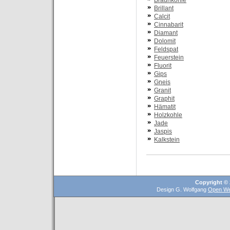
Braunkohle
Brillant
Calcit
Cinnabarit
Diamant
Dolomit
Feldspat
Feuerstein
Fluorit
Gips
Gneis
Granit
Graphit
Hämatit
Holzkohle
Jade
Jaspis
Kalkstein
Copyright © 
Design G. Wolfgang
Open We