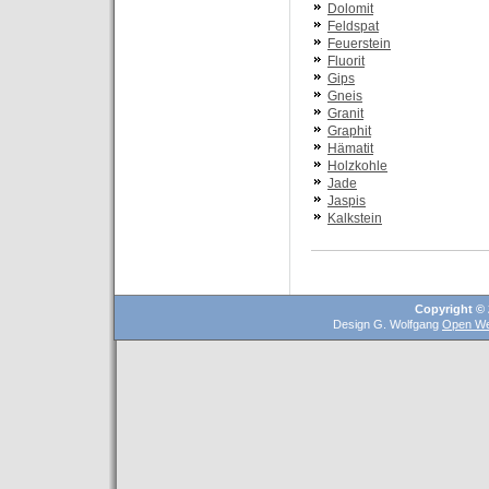
Dolomit
Feldspat
Feuerstein
Fluorit
Gips
Gneis
Granit
Graphit
Hämatit
Holzkohle
Jade
Jaspis
Kalkstein
Copyright © 
Design G. Wolfgang
Open We