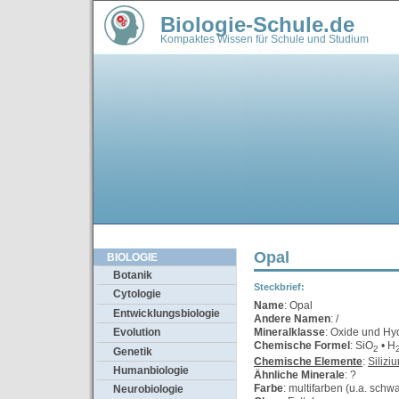
Biologie-Schule.de
Kompaktes Wissen für Schule und Studium
Opal
BIOLOGIE
Botanik
Steckbrief:
Cytologie
Name
: Opal
Entwicklungsbiologie
Andere Namen
: /
Mineralklasse
: Oxide und Hy
Evolution
Chemische Formel
: SiO
• H
2
Genetik
Chemische Elemente
:
Silizi
Humanbiologie
Ähnliche Minerale
: ?
Farbe
: multifarben (u.a. schwa
Neurobiologie