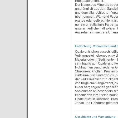
Edelopale unterteilt.
Der Name des Minerals bedeut
ursprünglich aus dem Sanskri
und dem altgriechischen "opa
übernommen. Während Feueropa
orange oder gelb schillern, is
nur ein unauffälliges Farbens
unterschiedlichen attraktive
Aussehens in mehrere Unterart
Entstehung, Vorkommen und F
Opale entstehen ausschließlic
Vulkangestein ebenso entwick
Material oder in Sedimenten. 
sehr häufig auf. Opale sind Fe
Hohlräumen verschiedener Ge
Strukturen, Knollen, Krusten 
stellt eine Siliziumdioxidlös
der Zeit allmählich zurückgeh
von Kügelchen abgetrennt, di
In der Vergangenheit galt die
Vorkommen an besonders sch
importierten ihre Steine haup
Opale auch in Russland, Brasi
Japan und Honduras geförder
Geschichte und Verwendung: