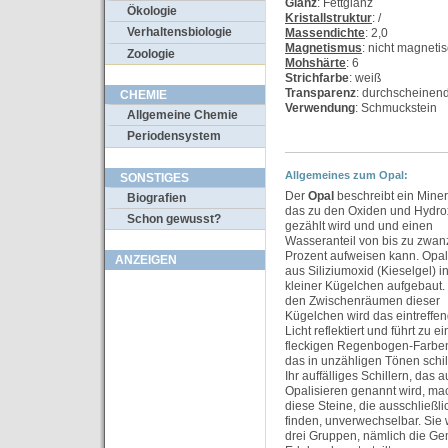
Glanz
: Fettglanz
Ökologie
Kristallstruktur
: /
Verhaltensbiologie
Massendichte
: 2,0
Magnetismus
: nicht magneti
Zoologie
Mohshärte
: 6
Strichfarbe
: weiß
Transparenz
: durchscheinend
CHEMIE
Verwendung
: Schmuckstein
Allgemeine Chemie
Periodensystem
Allgemeines zum Opal:
SONSTIGES
Der
Opal
beschreibt ein Miner
Biografien
das zu den Oxiden und Hydro
Schon gewusst?
gezählt wird und und einen
Wasseranteil von bis zu zwan
Prozent aufweisen kann. Opal
ANZEIGEN
aus Siliziumoxid (Kieselgel) i
kleiner Kügelchen aufgebaut. 
den Zwischenräumen dieser
Kügelchen wird das eintreffe
Licht reflektiert und führt zu e
fleckigen Regenbogen-Farben
das in unzähligen Tönen schill
Ihr auffälliges Schillern, das 
Opalisieren genannt wird, ma
diese Steine, die ausschließ
finden, unverwechselbar. Sie
drei Gruppen, nämlich die Ge