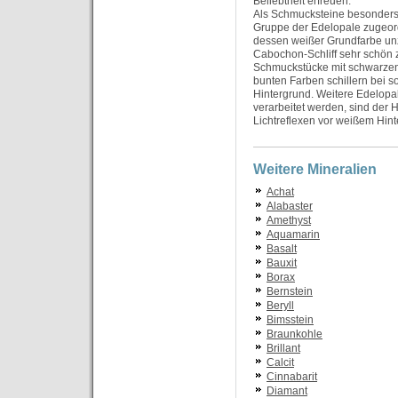
Beliebtheit erfreuen.
Als Schmucksteine besonders 
Gruppe der Edelopale zugeord
dessen weißer Grundfarbe unz
Cabochon-Schliff sehr schön z
Schmuckstücke mit schwarzen
bunten Farben schillern bei 
Hintergrund. Weitere Edelopa
verarbeitet werden, sind der 
Lichtreflexen vor weißem Hint
Weitere Mineralien
Achat
Alabaster
Amethyst
Aquamarin
Basalt
Bauxit
Borax
Bernstein
Beryll
Bimsstein
Braunkohle
Brillant
Calcit
Cinnabarit
Diamant