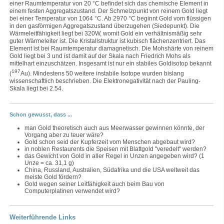
einer Raumtemperatur von 20 °C befindet sich das chemische Element in
einem festen Aggregatszustand. Der Schmelzpunkt von reinem Gold liegt
bei einer Temperatur von 1064 °C. Ab 2970 °C beginnt Gold vom flüssigen
in den gasförmigen Aggregatszustand überzugehen (Siedepunkt). Die
Wärmeleitfähigkeit liegt bei 320W, womit Gold ein verhältnismäßig sehr
guter Wärmeleiter ist. Die Kristallstruktur ist kubisch flächenzentriert. Das
Element ist bei Raumtemperatur diamagnetisch. Die Mohshärte von reinem
Gold liegt bei 3 und ist damit auf der Skala nach Friedrich Mohs als
mittelhart einzuschätzen. Insgesamt ist nur ein stabiles Goldisotop bekannt
197
(
Au). Mindestens 50 weitere instabile Isotope wurden bislang
wissenschaftlich beschrieben. Die Elektronegativität nach der Pauling-
Skala liegt bei 2.54.
Schon gewusst, dass ...
man Gold theoretisch auch aus Meerwasser gewinnen könnte, der
Vorgang aber zu teuer wäre?
Gold schon seid der Kupferzeit vom Menschen abgebaut wird?
in noblen Restaurents die Speisen mit Blattgold "veredelt" werden?
das Gewicht von Gold in aller Regel in Unzen angegeben wird? (1
Unze = ca. 31,1 g)
China, Russland, Australien, Südafrika und die USA weltweit das
meiste Gold fördern?
Gold wegen seiner Leitfähigkeit auch beim Bau von
Computerplatinen verwendet wird?
Weiterführende Links