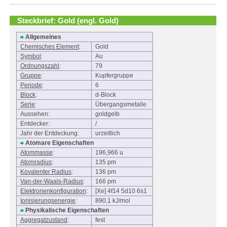
Steckbrief: Gold (engl. Gold)
Allgemeines
Chemisches Element
:
Gold
Symbol
:
Au
Ordnungszahl
:
79
Gruppe
:
Kupfergruppe
Periode
:
6
Block
:
d-Block
Serie
:
Übergangsmetalle
Aussehen:
goldgelb
Entdecker:
/
Jahr der Entdeckung:
urzeitlich
Atomare Eigenschaften
Atommasse
:
196,966 u
Atomradius
:
135 pm
Kovalenter Radius
:
136 pm
Van-der-Waals-Radius
:
166 pm
Elektronenkonfiguration
:
[Xe] 4f14 5d10 6s1
Ionisierungsenergie
:
890,1 kJ/mol
Physikalische Eigenschaften
Aggregatzustand
:
fest