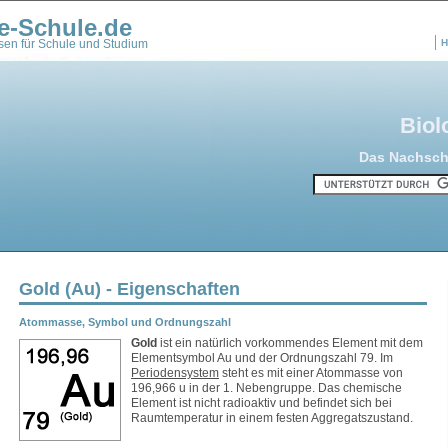
e-Schule.de
en für Schule und Studium
H
Biol
Das Nachschl
Gold (Au) - Eigenschaften
Atommasse, Symbol und Ordnungszahl
Gold
ist ein natürlich vorkommendes Element mit dem
Elementsymbol Au und der Ordnungszahl 79. Im
Periodensystem
steht es mit einer Atommasse von
196,966 u in der 1. Nebengruppe. Das chemische
Element ist nicht radioaktiv und befindet sich bei
Raumtemperatur in einem festen Aggregatszustand.