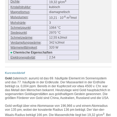
3
Dichte
:
19,32 g/cm
Kristallstruktur
:
kubisch
Magnetismus
:
diamagnetisch
-6
3
Molvolumen
:
10,21 · 10
m
/mol
Mohshärte
:
3
Schmelzpunkt
:
1064 °C
Siedepunkt
:
2970 °C
Schmelzwärme
:
12,55 kJ/mol
Verdampfungswärme
:
342 kJ/mol
Wärmeleitfähigkeit
:
320 W
Chemische Eigenschaften
Elektronegativität
:
2,54
Kurzsteckbrief
Gold
(lateinisch: aurum) ist das 69. häufigste Element im Sonnensystem
und das 77. häufigste in der Erdkruste. Der Masseanteil in der Erdhülle
beträgt ca. 0,004 ppm. Bereits in der Kupferzeit vor etwa 4500 v. Chr. war
das Metall den Menschen bekannt. Heutzutage wird Gold hauptsächlich in
sogenannten Goldlagerstätten aus goldhaltigem Gestein gewonnen. Die
größten Förderer von Gold sind China, Australien, Russland und die USA.
Gold verfügt über eine Atommasse von 196,966 u und einem Atomradius
von 135 pm, wobei der kovalente Radius 136 pm beträgt. Der Van-der-
3
Waals-Radius beträgt 166 pm. Die Massendichte liegt bei 19,32 g/cm
. Bei