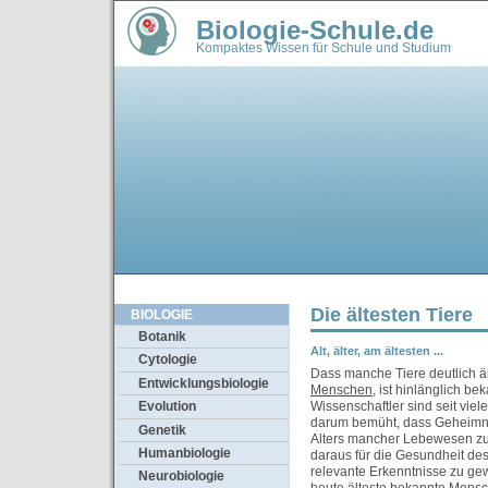
Biologie-Schule.de
Kompaktes Wissen für Schule und Studium
Die ältesten Tiere
BIOLOGIE
Botanik
Alt, älter, am ältesten ...
Cytologie
Dass manche Tiere deutlich ä
Entwicklungsbiologie
Menschen
, ist hinlänglich bek
Wissenschaftler sind seit vie
Evolution
darum bemüht, dass Geheimn
Genetik
Alters mancher Lebewesen z
Humanbiologie
daraus für die Gesundheit d
relevante Erkenntnisse zu ge
Neurobiologie