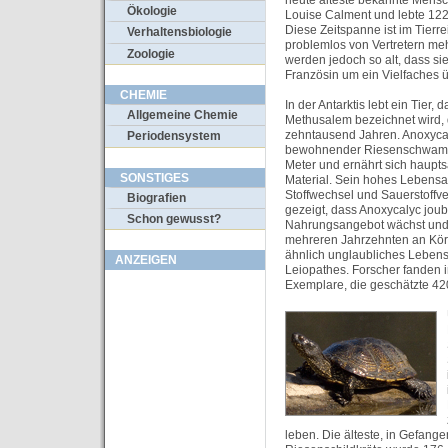
heute älteste bekannte Mens
Ökologie
Louise Calment und lebte 122
Diese Zeitspanne ist im Tierr
Verhaltensbiologie
problemlos von Vertretern meh
Zoologie
werden jedoch so alt, dass si
Französin um ein Vielfaches ü
CHEMIE
In der Antarktis lebt ein Tier,
Allgemeine Chemie
Methusalem bezeichnet wird, d
zehntausend Jahren. Anoxyca
Periodensystem
bewohnender Riesenschwamm,
Meter und ernährt sich haupt
SONSTIGES
Material. Sein hohes Lebensa
Stoffwechsel und Sauerstoffv
Biografien
gezeigt, dass Anoxycalyc jou
Schon gewusst?
Nahrungsangebot wächst und 
mehreren Jahrzehnten an Kör
ähnlich unglaubliches Lebens
ANZEIGEN
Leiopathes. Forscher fanden
Exemplare, die geschätzte 420
leben. Die älteste, in Gefan