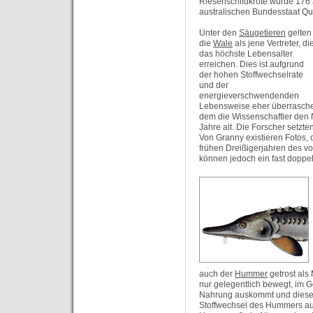
Riesenschildkröte wurde 176 J
australischen Bundesstaat Q
Unter den
Säugetieren
gelten
die
Wale
als jene Vertreter, di
das höchste Lebensalter
erreichen. Dies ist aufgrund
der hohen Stoffwechselrate
und der
energieverschwendenden
Lebensweise eher überrasche
dem die Wissenschaftler den
Jahre alt. Die Forscher setzt
Von Granny existieren Fotos, 
frühen Dreißigerjahren des v
können jedoch ein fast doppel
auch der
Hummer
getrost als
nur gelegentlich bewegt, im 
Nahrung auskommt und diese n
Stoffwechsel des Hummers auf