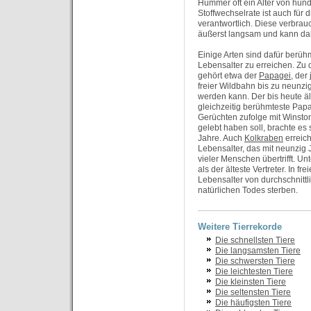
Hummer oft ein Alter von hund
Stoffwechselrate ist auch für 
verantwortlich. Diese verbra
äußerst langsam und kann dah
Einige Arten sind dafür berüh
Lebensalter zu erreichen. Zu 
gehört etwa der
Papagei
, der
freier Wildbahn bis zu neunzig
werden kann. Der bis heute äl
gleichzeitig berühmteste Papa
Gerüchten zufolge mit Winston
gelebt haben soll, brachte es
Jahre. Auch
Kolkraben
erreich
Lebensalter, das mit neunzig
vieler Menschen übertrifft. U
als der älteste Vertreter. In f
Lebensalter von durchschnittl
natürlichen Todes sterben.
Weitere Tierrekorde
Die schnellsten Tiere
Die langsamsten Tiere
Die schwersten Tiere
Die leichtesten Tiere
Die kleinsten Tiere
Die seltensten Tiere
Die häufigsten Tiere