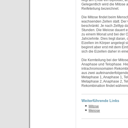
liegt am Ende ein diploider, 
Gelegentlich wird die Mitose 
Reifeteilung bezeichnet.
Die Mitose findet beim Mensch
wachsenden Zellen statt. Der 
beschränkt. Je nach Zelltyp d
Stunden. Die Meiose dauert e
zu einem Monat und bei der 
Jahrzehnte. Dies liegt daran, 
Eizellen im Körper angelegt si
beginnt aber erst mit dem Eintr
sich die Eizellen daher in e
Die Kernteilung bei der Mitos
Anaphase und Telophase. Hie
intrachromosomalen Rekombin
aus zwei aufeinanderfolgende
Metaphase 1, Anaphase 1, Tel
Metaphase 2, Anaphase 2, Te
Rekombination findet während
Weiterführende Links
Mitose
Meiose