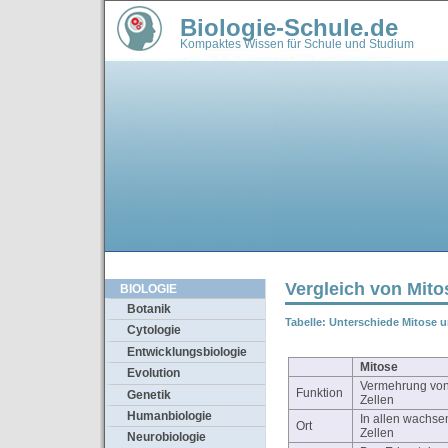
Biologie-Schule.de
Kompaktes Wissen für Schule und Studium
Vergleich von Mit
BIOLOGIE
Botanik
Tabelle: Unterschiede Mitose 
Cytologie
Entwicklungsbiologie
Mitose
Evolution
Vermehrung vo
Funktion
Genetik
Zellen
Humanbiologie
In allen wachs
Ort
Zellen
Neurobiologie