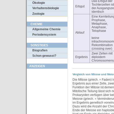
Das Erbgut der
Ökologie
Tochterzellen ist
Erbgut
der Ausgangsze
Verhaltensbiologie
identisch
Zoologie
Eine Kernteilun
Prophase,
Metaphase,
CHEMIE
Anaphase,
Allgemeine Chemie
Telophase
Ablauf
Periodensystem
keine
intrachromosom
Rekombination
SONSTIGES
(crossing over)
Biografien
Zwei Zellen mit
Schon gewusst?
Ergebnis
diploidem
Chromosomens
ANZEIGEN
Vergleich von Mitose und Meio
Die Mitose (griech. = Faden) is
Ergebnis aus einer Zelle, zwe
Funktion der Mitose ist deme
Mitotische Teilung lässt sich
Prokaryoten verfügen über kei
Meiose (griech. = Verminderun
im Ergebnis genetisch vonein
Dazu wird die Anzahl der Chr
Ende der Meiose ein haploide