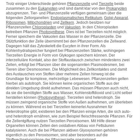
Trotz einiger Unterschiede gehören
Pflanzenzelle
und
Tierzelle
beide
zusammen zu den
Eukaryoten
und sind damit klar von den
Prokaryoten
abzugrenzen. Tier- und Pflanzenzelle verfügen gemeinsam über die
folgenden Zellorganellen:
Endoplasmatisches Retikulum
,
Golgi-Apparat
,
Ribosomen
,
Mitochondrien
und
Zellkern
. Jedoch besitzen nur
Pflanzenzellen
Chloroplasten
und
Vakuolen
. In den Chloroplasten
betreiben Pflanzen
Photosynthese
. Dies ist bei Tierzellen nicht möglich.
Ferner speichern die Vakuolen das Wasser in der Pflanzenzelle. Die
Stützfunktion der Zelle übernimmt bei den Pflanzenzellen die Zellwand.
Dagegen hält das Zytoskelett die Eucyten in ihrer Form. Als
Kohlenhydratspeicher fungiert bei Pflanzenzellen Stärke, wohingegen
Tierzellen Energie in Form von Glykogen speichern können. Der
interzelluläre Kontakt, also der Stoffaustausch zwischen mindestens zwei
Zellen, erfolgt bei Pflanzen über die sogenannten Plasmodesmen, bei
Tieren über Desmosomen. Die Möglichkeit des Zellkontaktes und damit
des Austausches von Stoffen über mehrere Zellen hinweg ist die
Grundlage für komplexe, mehrzellige Lebewesen. Pflanzenzellen gelten
hierbei als autotroph. Sie können keine organischen Stoffe aus der
direkten Umgebung direkt aufnehmen. Das müssen Pflanzen auch nicht,
da sie die benötigten Stoffe aus Wasser, Kohlenstoffdioxid und Licht selber
herstellen können (
Photosynthese
). Tierzellen sind heterotroph. Sie
müssen zwingend organische Stoffe von Außen aufnehmen, um überleben
zu können. Während es bei Tierzellen keinerlei Ausnahmen für
Heterotrophie gibt, existieren bei den Pflanzen einige Arten, die sich auto-
und heterotroph ernähren, wie zum Beispiel fleischfressende Pflanzen. Für
die Zellentgiftung nutzen Tierzellen Peroxisomen. Mit Hilfe dieser
Organellen können Zellen den oxidativen Abbau von Fettsäuren
katalysieren. Auch die bei Pflanzen aktiven Glyoxysomen gehören
eigentlich zu den Peroxisomen, sind aber besonders auf die
Stoffwechselvorgänge der Pflanzenzelle spezialisiert.