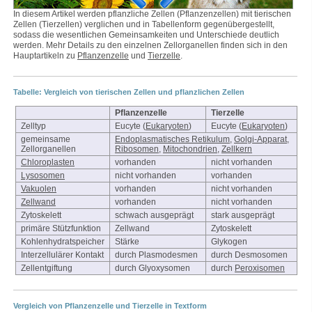
In diesem Artikel werden pflanzliche Zellen (Pflanzenzellen) mit tierischen
Zellen (Tierzellen) verglichen und in Tabellenform gegenübergestellt,
sodass die wesentlichen Gemeinsamkeiten und Unterschiede deutlich
werden. Mehr Details zu den einzelnen Zellorganellen finden sich in den
Hauptartikeln zu
Pflanzenzelle
und
Tierzelle
.
Tabelle: Vergleich von tierischen Zellen und pflanzlichen Zellen
Pflanzenzelle
Tierzelle
Zelltyp
Eucyte (
Eukaryoten
)
Eucyte (
Eukaryoten
)
gemeinsame
Endoplasmatisches Retikulum
,
Golgi-Apparat
,
Zellorganellen
Ribosomen
,
Mitochondrien
,
Zellkern
Chloroplasten
vorhanden
nicht vorhanden
Lysosomen
nicht vorhanden
vorhanden
Vakuolen
vorhanden
nicht vorhanden
Zellwand
vorhanden
nicht vorhanden
Zytoskelett
schwach ausgeprägt
stark ausgeprägt
primäre Stützfunktion
Zellwand
Zytoskelett
Kohlenhydratspeicher
Stärke
Glykogen
Interzellulärer Kontakt
durch Plasmodesmen
durch Desmosomen
Zellentgiftung
durch Glyoxysomen
durch
Peroxisomen
Vergleich von Pflanzenzelle und Tierzelle in Textform