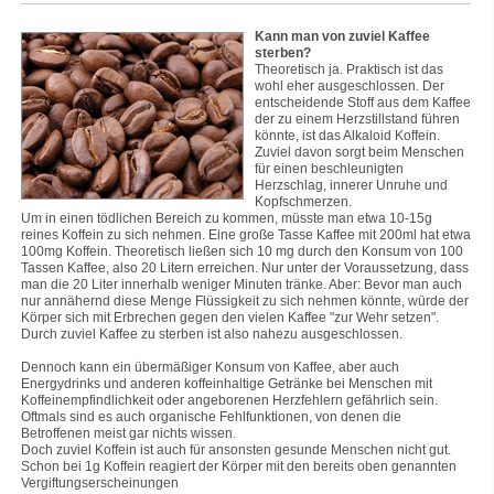
Kann man von zuviel Kaffee
sterben?
Theoretisch ja. Praktisch ist das
wohl eher ausgeschlossen. Der
entscheidende Stoff aus dem Kaffee
der zu einem Herzstillstand führen
könnte, ist das Alkaloid Koffein.
Zuviel davon sorgt beim Menschen
für einen beschleunigten
Herzschlag, innerer Unruhe und
Kopfschmerzen.
Um in einen tödlichen Bereich zu kommen, müsste man etwa 10-15g
reines Koffein zu sich nehmen. Eine große Tasse Kaffee mit 200ml hat etwa
100mg Koffein. Theoretisch ließen sich 10 mg durch den Konsum von 100
Tassen Kaffee, also 20 Litern erreichen. Nur unter der Voraussetzung, dass
man die 20 Liter innerhalb weniger Minuten tränke. Aber: Bevor man auch
nur annähernd diese Menge Flüssigkeit zu sich nehmen könnte, würde der
Körper sich mit Erbrechen gegen den vielen Kaffee "zur Wehr setzen".
Durch zuviel Kaffee zu sterben ist also nahezu ausgeschlossen.
Dennoch kann ein übermäßiger Konsum von Kaffee, aber auch
Energydrinks und anderen koffeinhaltige Getränke bei Menschen mit
Koffeinempfindlichkeit oder angeborenen Herzfehlern gefährlich sein.
Oftmals sind es auch organische Fehlfunktionen, von denen die
Betroffenen meist gar nichts wissen.
Doch zuviel Koffein ist auch für ansonsten gesunde Menschen nicht gut.
Schon bei 1g Koffein reagiert der Körper mit den bereits oben genannten
Vergiftungserscheinungen